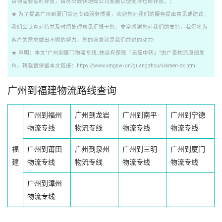
货物需要临时存放，请尽早最快通知公司客服以便安排仓库存放。；
★ 为了提高广州到厦门货运专线服务质量，欢迎您对我们的服务提出意见或建议，
我们会认真对待并及时把处理意见汇报于您，非常感谢您对我们的支持，我们将为
客户的需求做出不懈的努力，您的满意就是我们前进的动力!
★ 声明：本文"广州到厦门物流专线_快运有保障「无需中转」"由广圣物流原创发
布，转载请保留本文链接：https://www.xmgswl.cn/guangzhou/xiamen-zx.html
广州到福建物流路线查询
广州到福州
广州到龙岩
广州到南平
广州到宁德
物流专线
物流专线
物流专线
物流专线
福
广州到莆田
广州到泉州
广州到三明
广州到厦门
建
物流专线
物流专线
物流专线
物流专线
广州到漳州
物流专线