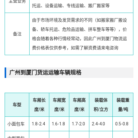
主营业务
托运、设备运输、专线运输、搬厂搬家等
由于市场环境及发货需求的不同（如搬家搬厂搬设
备、轿车托运、危险品运输、拼车整车等等），价
备注
格会随着各种行情经常动，因此广州到厦门物流运
费价格表仅供参考，如需了解资费请来电咨询
广州到厦门货运运输车辆规格
车厢长
车厢宽
车厢高
装载体
装载重
车型
度/米
度/米
度/米
积/立方
量/吨
小面包车
1.8-2.4
1.6-1.8
1.7-2.0
2.4-4.0
0.5-0.8