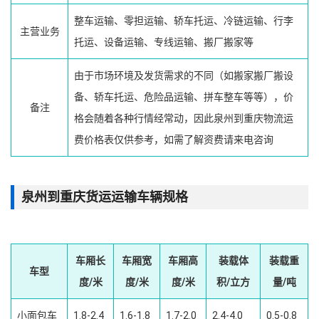
整车运输、零担运输、轿车托运、冷链运输、行李
主营业务
托运、设备运输、专线运输、搬厂搬家等
由于市场环境及发货需求的不同（如搬家搬厂搬设
备、轿车托运、危险品运输、拼车整车等等），价
备注
格会随着各种行情经常动，因此泉州到重庆物流运
费价格表仅供参考，如需了解资费请来电咨询
泉州到重庆货运运输车辆规格
车厢长
车厢宽
车厢高
装载体
装载重
车型
度/米
度/米
度/米
积/立方
量/吨
小面包车
1.8-2.4
1.6-1.8
1.7-2.0
2.4-4.0
0.5-0.8