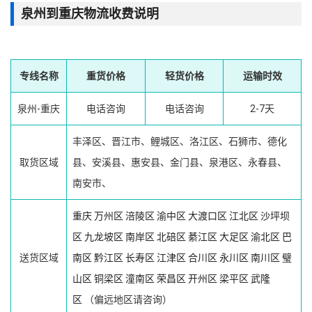
泉州到重庆物流收费说明
专线名称
重货价格
轻货价格
运输时效
泉州-重庆
电话咨询
电话咨询
2-7天
丰泽区、晋江市、鲤城区、洛江区、石狮市、德化
取货区域
县、安溪县、惠安县、金门县、泉港区、永春县、
南安市、
重庆
万州区
涪陵区
渝中区
大渡口区
江北区
沙坪坝
区
九龙坡区
南岸区
北碚区
綦江区
大足区
渝北区
巴
送货区域
南区
黔江区
长寿区
江津区
合川区
永川区
南川区
璧
山区
铜梁区
潼南区
荣昌区
开州区
梁平区
武隆
区
（偏远地区请咨询）