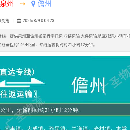
泉州
➙
儋州
3浏览 |
2026/8/9 0:04:23
线，提供泉州至儋州搬家行李托运,冷链运输,大件运输,航空托运,小轿车托
线全程约1464公里，专线运输耗时约21小时12分钟。