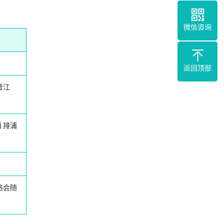
微信咨询
返回顶部
晋江
镇
排浦
格会随