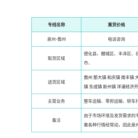
专线名称
重货价格
泉州-儋州
电话咨询
德化县、鲤城区、丰泽区、
取货区域
市、
儋州
那大镇
和庆镇
南丰镇
送货区域
镇
东成镇
新州镇
洋浦经济
主营业务
整车运输、零担运输、轿车
由于市场环境及发货需求的
备注
着各种行情经常动，因此泉