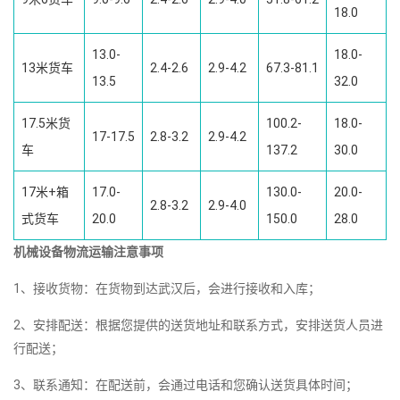
18.0
13.0-
18.0-
13米货车
2.4-2.6
2.9-4.2
67.3-81.1
13.5
32.0
17.5米货
100.2-
18.0-
17-17.5
2.8-3.2
2.9-4.2
车
137.2
30.0
17米+箱
17.0-
130.0-
20.0-
2.8-3.2
2.9-4.0
式货车
20.0
150.0
28.0
机械设备物流运输注意事项
1、接收货物：在货物到达武汉后，会进行接收和入库；
2、安排配送：根据您提供的送货地址和联系方式，安排送货人员进
行配送；
3、联系通知：在配送前，会通过电话和您确认送货具体时间；