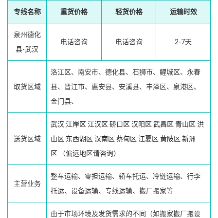
专线名称
重货价格
轻货价格
运输时效
泉州德化
电话咨询
电话咨询
2-7天
县-武汉
洛江区、南安市、德化县、石狮市、鲤城区、永春
取货区域
县、晋江市、惠安县、安溪县、丰泽区、泉港区、
金门县、
武汉
江岸区
江汉区
硚口区
汉阳区
武昌区
青山区
洪
送货区域
山区
东西湖区
汉南区
蔡甸区
江夏区
黄陂区
新洲
区
（偏远地区请咨询）
整车运输、零担运输、轿车托运、冷链运输、行李
主营业务
托运、设备运输、专线运输、搬厂搬家等
由于市场环境及发货需求的不同（如搬家搬厂搬设