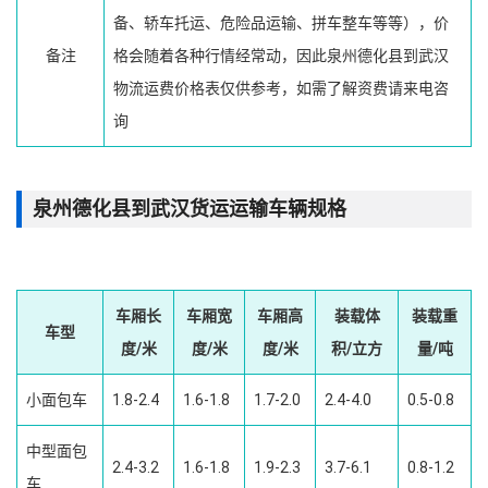
备、轿车托运、危险品运输、拼车整车等等），价
备注
格会随着各种行情经常动，因此泉州德化县到武汉
物流运费价格表仅供参考，如需了解资费请来电咨
询
泉州德化县到武汉货运运输车辆规格
车厢长
车厢宽
车厢高
装载体
装载重
车型
度/米
度/米
度/米
积/立方
量/吨
小面包车
1.8-2.4
1.6-1.8
1.7-2.0
2.4-4.0
0.5-0.8
中型面包
2.4-3.2
1.6-1.8
1.9-2.3
3.7-6.1
0.8-1.2
车