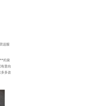
货运服
**的泉
您有意向
以多多咨