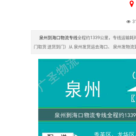
3
泉州到海口物流专线
全程约1339公里，专线运输耗
门取货 送货到门）从 泉州发货运去海口、 泉州发物