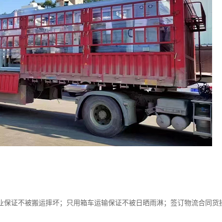
保证不被搬运摔坏；只用箱车运输保证不被日晒雨淋；签订物流合同货