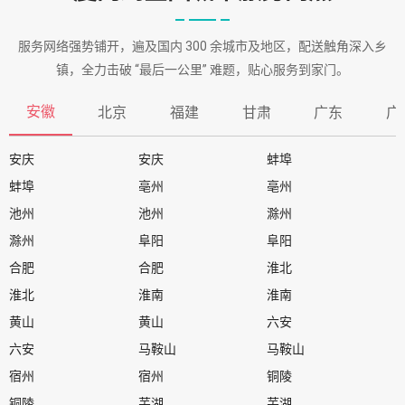
服务网络强势铺开，遍及国内 300 余城市及地区，配送触角深入乡
镇，全力击破 “最后一公里” 难题，贴心服务到家门。
安徽
北京
福建
甘肃
广东
广
安庆
安庆
蚌埠
蚌埠
亳州
亳州
池州
池州
滁州
滁州
阜阳
阜阳
合肥
合肥
淮北
淮北
淮南
淮南
黄山
黄山
六安
六安
马鞍山
马鞍山
宿州
宿州
铜陵
铜陵
芜湖
芜湖