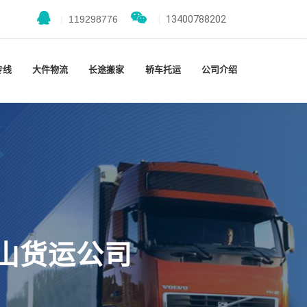
|
119298776
|
13400788202
专线
大件物流
长途搬家
轿车托运
公司介绍
山货运公司