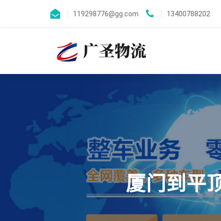
119298776@gg.com
13400788202
厦门到平