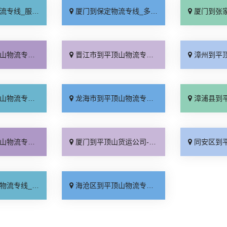
务周到「运价实惠」
厦门到保定物流专线_多少一吨「托运省心」
厦门到张家口物流专
少一吨「价位合理」
晋江市到平顶山物流专线_要几天到「省事省心」
漳州到平顶山物流专
担配货「急你所需」
龙海市到平顶山物流专线_运保时效「一站式托运」
漳浦县到平顶山物流专
事省心「价格实惠」
厦门到平顶山货运公司-厦门到平顶山货运专线_高效快运「实时跟踪 」
同安区到平顶山物流专
境到达「资质齐全」
海沧区到平顶山物流专线_放心物流「来电咨询」