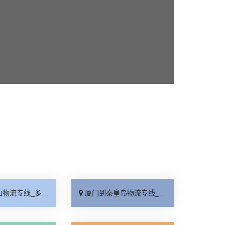
线_多少一吨「资质齐全」
厦门到秦皇岛物流专线_资质齐全「送货到门」