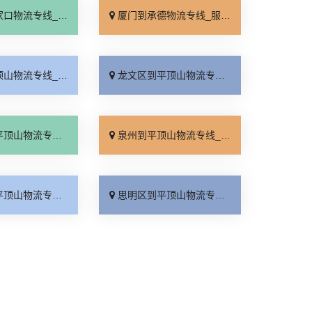
线_运价行情「价格实惠」
厦门到承德物流专线_服务周到「全程定位」
线_运价实惠「运保时效」
龙文区到平顶山物流专线_实时反馈「每日发车」
线_专线直达「多久能到」
泉州到平顶山物流专线_收费介绍「急你所需」
线_市县派送「全境到达」
思明区到平顶山物流专线_送货上门「专线快运」