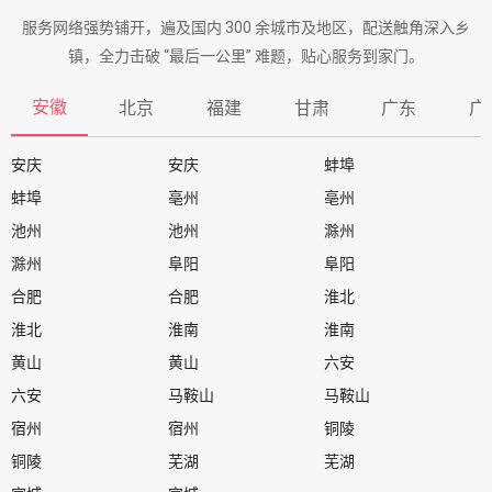
服务网络强势铺开，遍及国内 300 余城市及地区，配送触角深入乡
镇，全力击破 “最后一公里” 难题，贴心服务到家门。
安徽
北京
福建
甘肃
广东
广
安庆
安庆
蚌埠
蚌埠
亳州
亳州
池州
池州
滁州
滁州
阜阳
阜阳
合肥
合肥
淮北
淮北
淮南
淮南
黄山
黄山
六安
六安
马鞍山
马鞍山
宿州
宿州
铜陵
铜陵
芜湖
芜湖