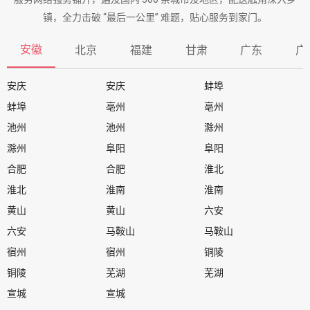
镇，全力击破 “最后一公里” 难题，贴心服务到家门。
安徽
北京
福建
甘肃
广东
广
安庆
安庆
蚌埠
蚌埠
亳州
亳州
池州
池州
滁州
滁州
阜阳
阜阳
合肥
合肥
淮北
淮北
淮南
淮南
黄山
黄山
六安
六安
马鞍山
马鞍山
宿州
宿州
铜陵
铜陵
芜湖
芜湖
宣城
宣城